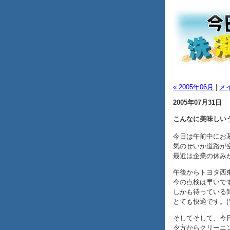
« 2005年06月
|
メ
2005年07月31日
こんなに美味しい
今日は午前中にお
気のせいか道路が
最近は企業の休み
午後からトヨタ西
今の点検は早いで
しかも待っている
とても快適です。(^.
そしてそして、今
夕方からクリーニ