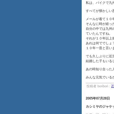
私は、バイクで九
すべてが懐かしい
メールが着て１０
そんなに時が経っ
自分の中では九州
ていたんですね。
それが１０年以上
あれは何ででしょ
１０年一昔と言い
でも久しぶりに近
結婚した子もいる
あの時知り合った
みんな元気でいる
投稿者 boribori :
2
2005年07月28日
カシミヤのジャケッ