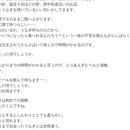
小杉、徒歩５分ほどの所、府中街道沿いのお店。
とうなぎを焼いているいい匂いがしてきます。
席でそのまま二階へ上がります。
階で待つらしい･･･。
るわいるわ、うなぎ待ちの人だかり。
いいつになったら食べれるんだろう？という一抹の不安を抱えながらしばらく
は注文されてからさばいて焼くので時間がかかるのです。
たった頃でしょうか。
。
上がりまでの時間がかかると言うので、とりあえずビールと漬物。
ー。
ールを飲んで待ちます･･･。
んだ頃でしょうか。
の白焼きです。
きは初めての経験。
ただくんですね。
うとするとふんわりととても柔らかい。
っと切れます。
今まで出会ったうなぎとは全然違う。