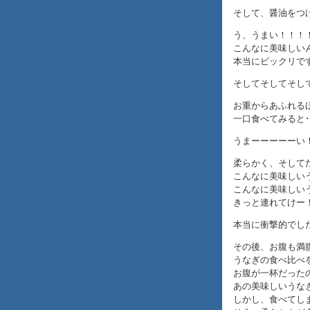
そして、醤油をつ
う、うまい！！！
こんなに美味しい
本当にビックリで
そしてそしてそし
お重からあふれる
一口食べてみると･･
うまーーーーーい
柔らかく、そして
こんなに美味しい
こんなに美味しい
きっと連れてけー！
本当に衝撃的でし
その後、お腹も満
うなぎの食べ比べ
お腹が一杯だった
あの美味しいうな
しかし、食べてし