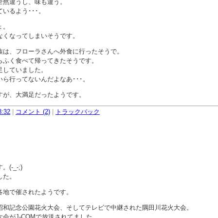
全然違うし、味も違う。
いるよう･･･。
ょ。
なくなってしまいそうです。
族は、フローラさんへ外食に行ったそうで。
らふく食べて帰ってきたそうです。
足していました。
ら行ってないんだよなあ･･･。
すが、大満足だったようです。
3:32
|
コメント (2)
|
トラックバック
-_-;)
した。
各地で催されたようです。
昭和記念公園花火大会、そしてテレビで中継された隅田川花火大会。
会がJ-COMで放送されてました。