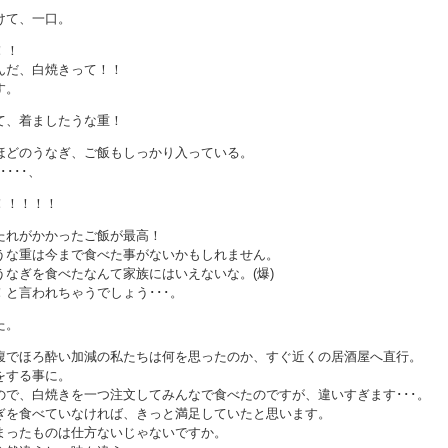
けて、一口。
！！
んだ、白焼きって！！
す。
て、着ましたうな重！
ほどのうなぎ、ご飯もしっかり入っている。
･･･、
！！！！！
たれがかかったご飯が最高！
うな重は今まで食べた事がないかもしれません。
うなぎを食べたなんて家族にはいえないな。(爆)
と言われちゃうでしょう･･･。
た。
腹でほろ酔い加減の私たちは何を思ったのか、すぐ近くの居酒屋へ直行。
をする事に。
ので、白焼きを一つ注文してみんなで食べたのですが、違いすぎます･･･。
ぎを食べていなければ、きっと満足していたと思います。
まったものは仕方ないじゃないですか。