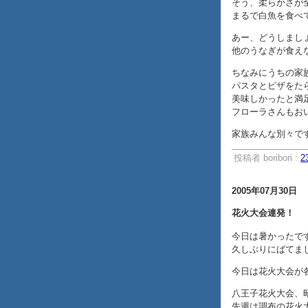
そう、柔らかさが
まるで白魚を食べて
あー、どうしまし
他のうなぎが食え
ちなみにうちの家
パスタとピザをた
美味しかったと満
フローラさんもおい
家族みんな別々で
投稿者 boribori :
2
2005年07月30日
花火大会連発！
今日は暑かったです。(
久しぶりにばてま
今日は花火大会が
八王子花火大会、
先週は調布の花火大