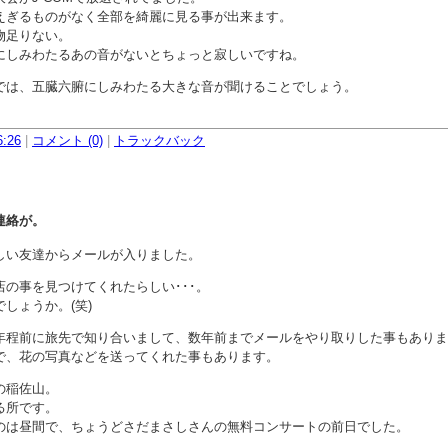
えぎるものがなく全部を綺麗に見る事が出来ます。
物足りない。
にしみわたるあの音がないとちょっと寂しいですね。
では、五臓六腑にしみわたる大きな音が聞けることでしょう。
。
6:26
|
コメント (0)
|
トラックバック
連絡が。
しい友達からメールが入りました。
の事を見つけてくれたらしい･･･。
しょうか。(笑)
年程前に旅先で知り合いまして、数年前までメールをやり取りした事もありま
で、花の写真などを送ってくれた事もあります。
の稲佐山。
る所です。
のは昼間で、ちょうどさだまさしさんの無料コンサートの前日でした。