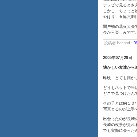
テレビで見るとさ
しかし、ちょっと
やはり、五臓六腑
関戸橋の花火大会
今から楽しみです
投稿者 boribori :
0
2005年07月29日
懐かしい友達から
昨晩、とても懐か
どうもネットで当店
どこで見つけたんで
その子とは約１０
写真とるのが上手
出合ったのが長崎
長崎の夜景が見れ
でも実際に会った