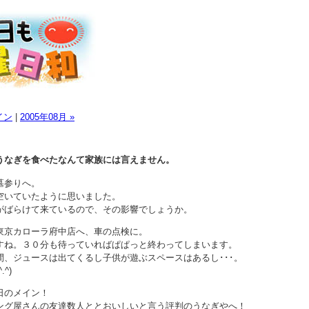
イン
|
2005年08月 »
うなぎを食べたなんて家族には言えません。
墓参りへ。
空いていたように思いました。
がばらけて来ているので、その影響でしょうか。
東京カローラ府中店へ、車の点検に。
すね。３０分も待っていればぱぱっと終わってしまいます。
間、ジュースは出てくるし子供が遊ぶスペースはあるし･･･。
^)
日のメイン！
ング屋さんの友達数人ととおいしいと言う評判のうなぎやへ！