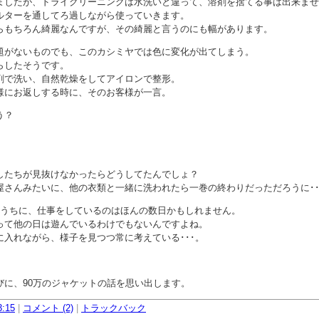
ましたが、ドライクリーニングは水洗いと違って、溶剤を捨てる事は出来ませ
ルターを通してろ過しながら使っていきます。
らもちろん綺麗なんですが、その綺麗と言うのにも幅があります。
題がないものでも、このカシミヤでは色に変化が出てしまう。
らしたそうです。
剤で洗い、自然乾燥をしてアイロンで整形。
様にお返しする時に、そのお客様が一言。
う？
したちが見抜けなかったらどうしてたんでしょ？
屋さんみたいに、他の衣類と一緒に洗われたら一巻の終わりだっただろうに･･
るうちに、仕事をしているのはほんの数日かもしれません。
って他の日は遊んでいるわけでもないんですよね。
に入れながら、様子を見つつ常に考えている･･･。
びに、90万のジャケットの話を思い出します。
3:15
|
コメント (2)
|
トラックバック