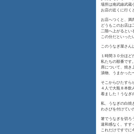
場所は南武線武蔵
お店の近くに行く
お店へつくと、満
どうもこのお店は二
二階へ上がるとい
この分だといった
このうなぎ屋さん
１時間３０分ほど
私たちの順番です
席について、焼き
漬物、うまかった
そこからひたすらビ
４人で大瓶８本飲
着ました！うなぎ
私、うなぎの白焼
わさびを付けてい
箸でうなぎを切ろ
違和感なく、すす
これだけですでに