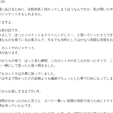
た話。
麗にあげるために、比較的長く預かってしまうほうなんですが、私が聞いた中
のジャケットかもしれません。
てますよ。
る前の話です。
きまして、ぽっとジャケットをクリーニングして～、と置いていったそうです
価なものを着ているお客さんで、今までも当時としてはかなり高額な衣類をお
、カシミヤのジャケット。
艶があります。
のがうちの母で、ぱっと見た瞬間、このカシミヤのすごさが分ったそうで、こ
と一瞬にして思ったと後々聞きました。
でもカシミヤは大事に扱っていました。
ヤは今まで預かったどの品物よりも繊細でちょっとした事でだめになってしま
てからお返しするまで3ヶ月。
。
時間がかかったのかと言うと、ズバリ一番いい状態の溶剤で洗うためにドライ
間を待っていたんです。