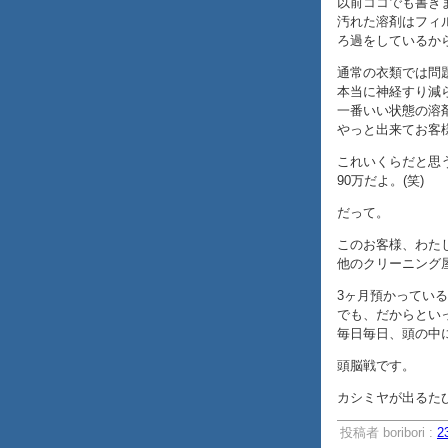
以前ココでも書き
汚れた溶剤はフィ
ろ過をしているか
通常の衣類では問
本当に神経すり減
一番いい状態の溶
やっと出来てお客
これいくらだと思
90万だよ。(笑)
だって。
このお客様、わた
他のクリーニング
3ヶ月預かってい
でも、だからとい
毎日毎日、頭の中
頭脳戦です。
カシミヤが出るた
投稿者 boribori :
2