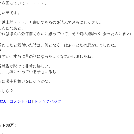
州を回っていて・・・・・。
思い出です。
年以上前・・・、と書いてあるのを読んでさらにビックリ。
たんだなあと。
の旅はほんの数年前くらいに思っていて、その時の経験や出会った人に多大に
前だったと気付いた時は、何となく、はぁ～とため息が出ましたね。
？
ますが、本当に昔の話になったような気がしましたね。
況報告が聞けて非常に嬉しい。
し、元気にやっている子もいるし。
人に暑中見舞いを出そうかな。
かしら？
3:56
|
コメント (1)
|
トラックバック
ト90万！